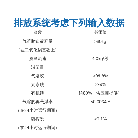
排放系统考虑下列输入数据
参数
必须值
气溶胶负荷容量
>80kg
（在二氧化锡基础上）
质量流速
4.0kg/秒
滞留量
气溶胶
>99.9%
元素碘
>99%
有机碘
约80%（供应商提供）
气溶胶再悬浮率
≤0.0034%
（在24小时运行期间）
碘挥发
≤0.1%
（在24小时运行期间）